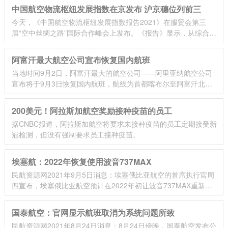
中国航空物流枢纽发展指数在京发布 沪京穗位列前三
今天，《中国航空物流枢纽发展指数报告2021》在服贸会第三
届“空中丝绸之路”国际合作峰会上发布。《报告》显示，从综合指
数的结构变化看，上海、北京、广州位列前三。
阿富汗最大航空公司宣布恢复国内航班
当地时间9月2日，阿富汗最大的航空公司——阿里亚纳航空公司
宣布将于9月3日恢复国内航班，航线为首都喀布尔至阿富汗北部
巴尔赫省首府马扎里沙里夫。
200美元！阿拉斯加航空奖励接种疫苗的员工
据CNBC报道，阿拉斯加航空将要求未接种疫苗的员工定期接受新
冠检测，但没有强制要求员工接种疫苗。
埃塞航：2022年恢复使用波音737MAX
民航资源网2021年9月5日消息：埃塞俄比亚航空的首席执行官周
四宣布，埃塞俄比亚航空预计在2022年初让波音737MAX重新投
入服务。
国泰航空：官网显示航班取消为系统问题所致
民航资源网2021年8月24日消息：8月24日傍晚，国泰航空发布公