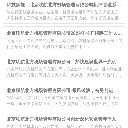
科技赋能，北京联航北方机场管理有限公司机坪管理系统
随着我国航空运输业快速发展，机场运输量和保障架次大幅上升，
上线运行
大型机场地面交通流量大、密度高已呈常态化。为了适应运输量增
长、机场规模不断扩大，机场需要有效统筹航空器机坪运行管理工
作。
北京联航北方机场管理有限公司2024年公开招聘工作人员
为适应企业快速发展的需要，北京联航北方机场管理有限公司面向
公告
社会招聘工作人员。现将有关事项公告如下：...
北京联航北方机场管理有限公司，加快建设世界一流机场
北京联航北方机场管理有限公司，自2021年1月以来，北京联航北
集团
方机场管理有限公司进入了大整合、大建设、大发展的新阶段，加
快世界级枢纽机场建设，加快建设世界一流机场集团。
北京联航北方机场管理有限公司-乘风破浪，奋勇前进
2021年对北京联航北方机场管理有限公司来说，是一个不平凡的
一年，全球疫情依然肆虐，因为疫情影响，旅游出行人员，尤其是
跨过旅行和长途旅行的人数都是大幅锐减，对整个航空业打击甚
大，但是，北京联航北方机场管理有限公司全体航联人，砥砺前
北京联航北方机场管理有限公司创新深化安全管理体系
行，乘风破浪，走出困境。
作为旅客登机出行的必经之地——机场，建立一套完善有效的安全