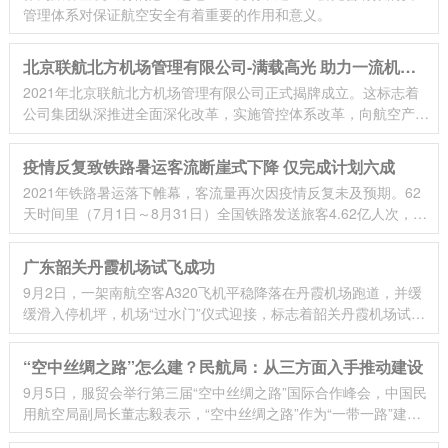
管理体系对保证航空安全有着重要的作用和意义。
北京联航北方机场管理有限公司-满载高光 助力一流机场
2021年北京联航北方机场管理有限公司正式揭牌成立。这标志着
管理建设
公司集团纵深推进全面深化改革，实施管控体系改革，向航空产业
投资集团转型发展迈出了关键性步伐，对促进民航持续健康发展具
有重要意义。
疫情反复致铁路暑运客流断崖式下降 仅完成计划六成
2021年铁路暑运落下帷幕，客流量再次因疫情反复未及预期。62
天时间里（7月1日～8月31日）全国铁路发送旅客4.62亿人次，仅
完成国铁集团预计的7.5亿人次的61.6%。
广东韶关丹霞机场试飞成功
9月2日，一架南航空客A320飞机平稳降落在丹霞机场跑道，并缓
缓滑入停机坪，机场“过水门”仪式迎接，标志着韶关丹霞机场试飞
取得成功。
“空中丝绸之路”怎么建？民航局：从三方面入手推动建设
9月5日，服贸会举行第三届“空中丝绸之路”国际合作峰会，中国民
用航空局副局长董志毅表示，“空中丝绸之路”作为“一带一路”建设
内容已纳入国家“十四五”规划