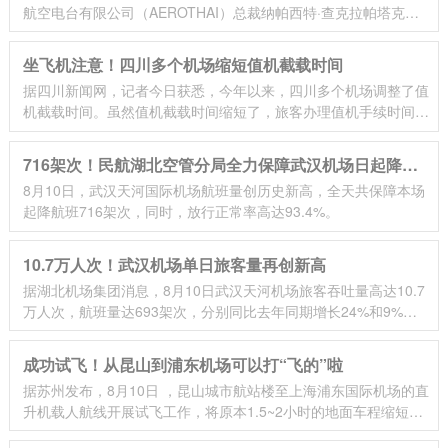
航空电台有限公司（AEROTHAI）总裁纳帕西特·查克拉帕塔克先
生表示，目前泰中之间有四条主要航线，分别是：泰国-中国澳门-
香港航线
坐飞机注意！四川多个机场缩短值机截载时间
据四川新闻网，记者今日获悉，今年以来，四川多个机场调整了值
机截载时间。虽然值机截载时间缩短了，旅客办理值机手续时间更
充裕，但机场和航司都提醒旅客，目前正值暑运期，出行旅客较
多，建议预留充足时间，提前抵达机场办理乘机手续，合理安排好
716架次！民航湖北空管分局全力保障武汉机场日起降航
时间，以免耽误行程。
8月10日，武汉天河国际机场航班量创历史新高，全天共保障本场
班刷新纪录
起降航班716架次，同时，放行正常率高达93.4%。
10.7万人次！武汉机场单日旅客量再创新高
据湖北机场集团消息，8月10日武汉天河机场旅客吞吐量高达10.7
万人次，航班量达693架次，分别同比去年同期增长24%和9%，
单日旅客吞吐量在今年正月初六（10.5万人次）打破开航后历史记
录后再次刷新
成功试飞！从昆山到浦东机场可以打“飞的”啦
据苏州发布，8月10日 ，昆山城市航站楼至上海浦东国际机场的直
升机载人航线开展试飞工作，将原本1.5~2小时的地面车程缩短至
30分钟内。